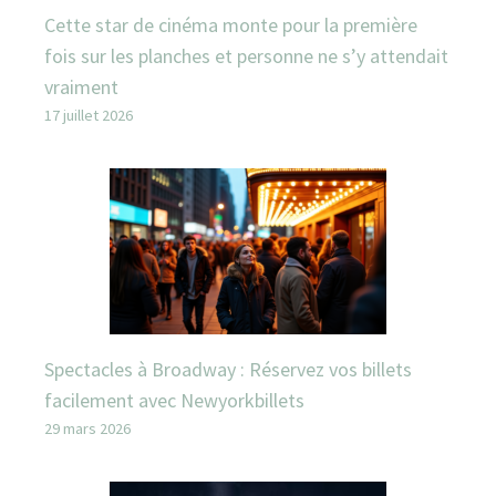
Cette star de cinéma monte pour la première
fois sur les planches et personne ne s’y attendait
vraiment
17 juillet 2026
Spectacles à Broadway : Réservez vos billets
facilement avec Newyorkbillets
29 mars 2026