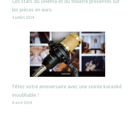
Les stars du cinéma et du théâtre présentes sur
les pièces en euro
4 juillet 2024
Fêtez votre anniversaire avec une soirée karaoké
inoubliable !
8 avril 2024