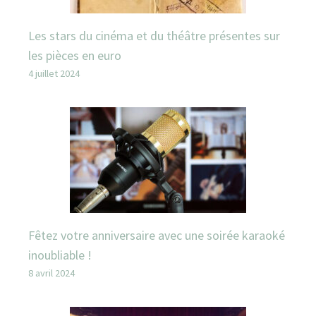
Les stars du cinéma et du théâtre présentes sur
les pièces en euro
4 juillet 2024
Fêtez votre anniversaire avec une soirée karaoké
inoubliable !
8 avril 2024