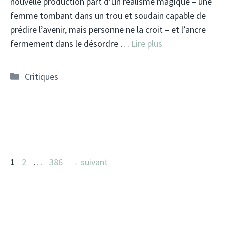
nouvelle production part d’un réalisme magique – une
femme tombant dans un trou et soudain capable de
prédire l’avenir, mais personne ne la croit – et l’ancre
fermement dans le désordre …
Lire plus
Catégories
Critiques
Page
Page
Page
1
2
…
386
→
suivant