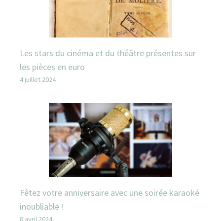
Les stars du cinéma et du théâtre présentes sur
les pièces en euro
4 juillet 2024
Fêtez votre anniversaire avec une soirée karaoké
inoubliable !
8 avril 2024