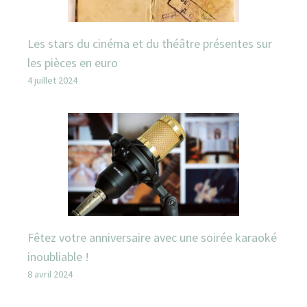
Les stars du cinéma et du théâtre présentes sur
les pièces en euro
4 juillet 2024
Fêtez votre anniversaire avec une soirée karaoké
inoubliable !
8 avril 2024