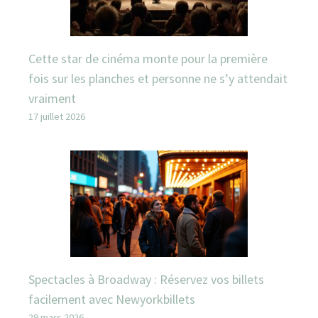
Cette star de cinéma monte pour la première
fois sur les planches et personne ne s’y attendait
vraiment
17 juillet 2026
Spectacles à Broadway : Réservez vos billets
facilement avec Newyorkbillets
29 mars 2026