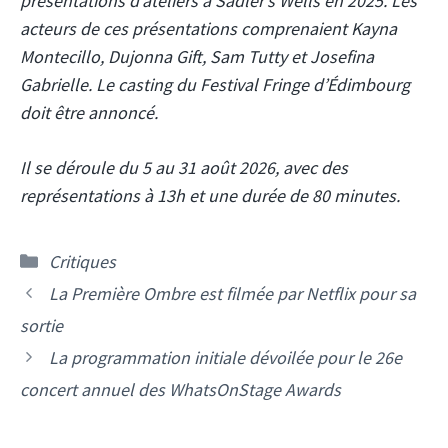
présentations d’ateliers à Sadler’s Wells en 2025. Les
acteurs de ces présentations comprenaient Kayna
Montecillo, Dujonna Gift, Sam Tutty et Josefina
Gabrielle. Le casting du Festival Fringe d’Édimbourg
doit être annoncé.
Il se déroule du 5 au 31 août 2026, avec des
représentations à 13h et une durée de 80 minutes.
Catégories
Critiques
La Première Ombre est filmée par Netflix pour sa
sortie
La programmation initiale dévoilée pour le 26e
concert annuel des WhatsOnStage Awards