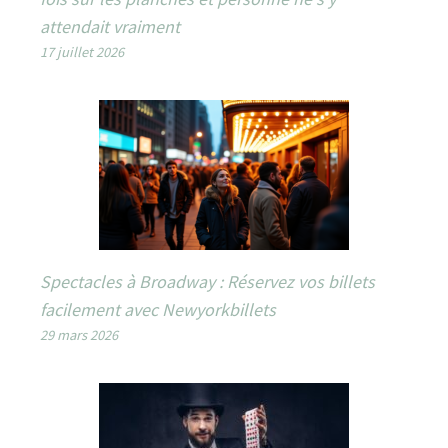
attendait vraiment
17 juillet 2026
Spectacles à Broadway : Réservez vos billets
facilement avec Newyorkbillets
29 mars 2026