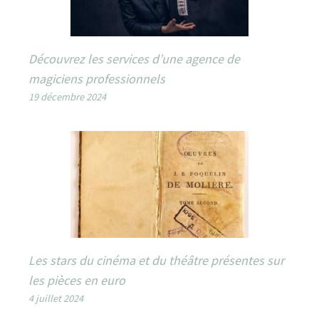
Découvrez les services d’une agence de
magiciens professionnels
19 décembre 2024
Les stars du cinéma et du théâtre présentes sur
les pièces en euro
4 juillet 2024