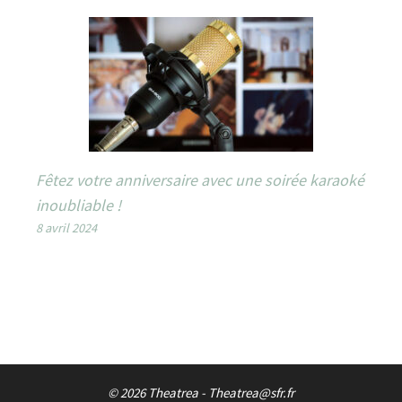
Fêtez votre anniversaire avec une soirée karaoké
inoubliable !
8 avril 2024
© 2026 Theatrea - Theatrea@sfr.fr