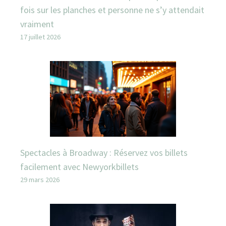
fois sur les planches et personne ne s’y attendait
vraiment
17 juillet 2026
Spectacles à Broadway : Réservez vos billets
facilement avec Newyorkbillets
29 mars 2026