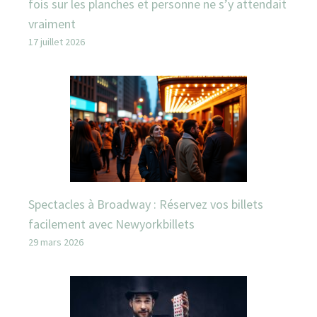
fois sur les planches et personne ne s’y attendait
vraiment
17 juillet 2026
Spectacles à Broadway : Réservez vos billets
facilement avec Newyorkbillets
29 mars 2026