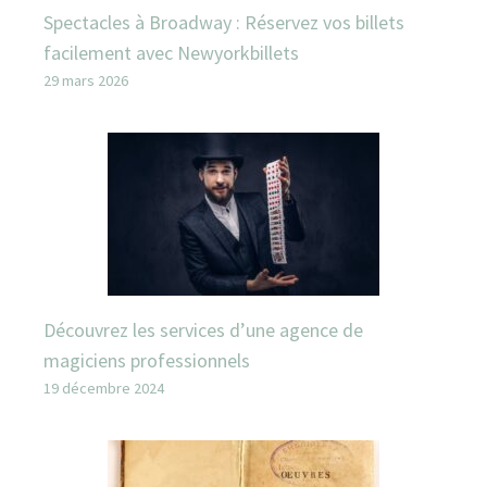
Spectacles à Broadway : Réservez vos billets
facilement avec Newyorkbillets
29 mars 2026
Découvrez les services d’une agence de
magiciens professionnels
19 décembre 2024