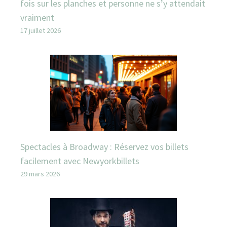
fois sur les planches et personne ne s’y attendait
vraiment
17 juillet 2026
Spectacles à Broadway : Réservez vos billets
facilement avec Newyorkbillets
29 mars 2026