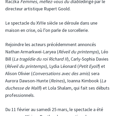
Raczka
Femmes, méfiez-vous du diable
dirigé par le
directeur artistique Rupert Goold.
Le spectacle du XVIIe siècle se déroule dans une
maison en crise, où l’on parle de sorcellerie.
Rejoindre les acteurs précédemment annoncés
Nathan Armarkwei-Laryea (
Réveil du printemps
), Léo
Bill (
La tragédie du roi Richard II
), Carly-Sophia Davies
(
Réveil du printemps
), Lydia Léonard (
Petit Eyolf
) et
Alison Olivier (
Conversations avec des amis
) sera
Aurora Dawson-Hunte (
Reines
), Ioanna Kimbook (
La
duchesse de Malfi
) et Lola Shalam, qui fait ses débuts
professionnels.
Du 11 février au samedi 25 mars, le spectacle a été