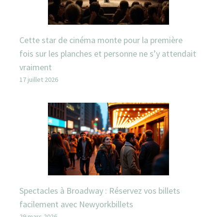
Cette star de cinéma monte pour la première
fois sur les planches et personne ne s’y attendait
vraiment
17 juillet 2026
Spectacles à Broadway : Réservez vos billets
facilement avec Newyorkbillets
29 mars 2026