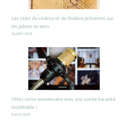
Les stars du cinéma et du théâtre présentes sur
les pièces en euro
4 juillet 2024
Fêtez votre anniversaire avec une soirée karaoké
inoubliable !
8 avril 2024