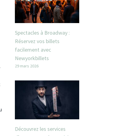
Spectacles à Broadway :
Réservez vos billets
facilement avec
Newyorkbillets
29 mars 2026
e
c
u
Découvrez les services