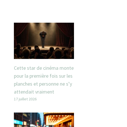
Cette star de cinéma monte
pour la première fois sur les
planches et personne ne s’y
attendait vraiment
17 juillet 2026