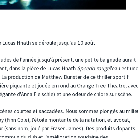
e Lucas Hnath se déroule jusqu'au 10 août
audes de l'année jusqu'à présent, une petite baignade aurait
ant, dans la pièce de Lucas Hnath
Speedo rouge
l'eau est un
. La production de Matthew Dunster de ce thriller sportif
ère piquante et jouée en rond au Orange Tree Theatre, ave
légante d'Anna Fleischle) et une odeur de chlore sur scène.
cènes courtes et saccadées. Nous sommes plongés au milie
y (Finn Cole), l'étoile montante de la natation, et avocat,
ur (sans nom, joué par Fraser James). Des produits dopants
r commun du club et l'amélioration soudaine des