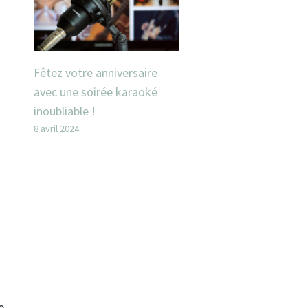
Fêtez votre anniversaire
avec une soirée karaoké
inoubliable !
8 avril 2024
e