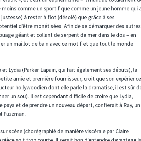
nte moins comme un sportif que comme un jeune homme qui 
 justesse) à rester à flot (désolé) que grâce à ses
otentiel d'être monétisées. Afin de se démarquer des autres
touage géant et collant de serpent de mer dans le dos – en
er un maillot de bain avec ce motif et que tout le monde
et Lydia (Parker Lapain, qui fait également ses débuts), la
tite amie et première fournisseur, croit que son expérience
cteur hollywoodien dont elle parle la dramatise, il est sûr d
nner un sou). Il est cependant difficile de croire que Lydia,
le pays et de prendre un nouveau départ, confierait à Ray, un
nel Fuzzman.
ur scène (chorégraphié de manière viscérale par Claire
ne pièce soit trop courte. Il serait bon d'entendre davantage l