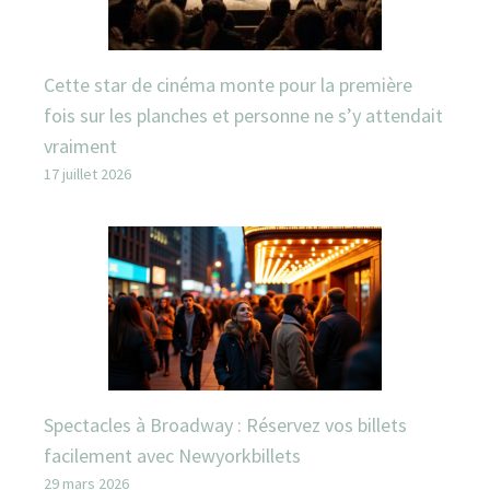
Cette star de cinéma monte pour la première
fois sur les planches et personne ne s’y attendait
vraiment
17 juillet 2026
Spectacles à Broadway : Réservez vos billets
facilement avec Newyorkbillets
29 mars 2026