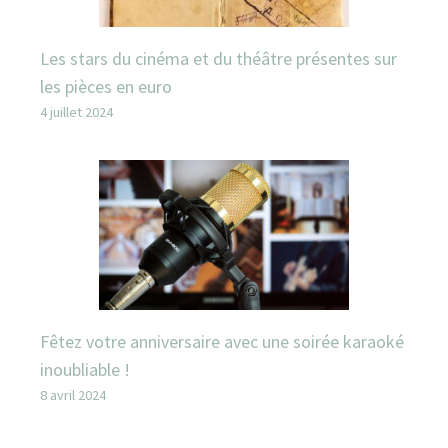
Les stars du cinéma et du théâtre présentes sur
les pièces en euro
4 juillet 2024
Fêtez votre anniversaire avec une soirée karaoké
inoubliable !
8 avril 2024