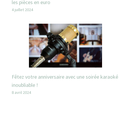
les pièces en euro
4 juillet 2024
Fêtez votre anniversaire avec une soirée karaoké
inoubliable !
8 avril 2024