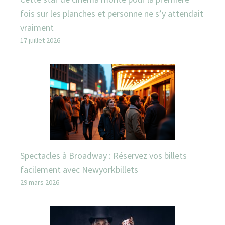
fois sur les planches et personne ne s’y attendait
vraiment
17 juillet 2026
Spectacles à Broadway : Réservez vos billets
facilement avec Newyorkbillets
29 mars 2026