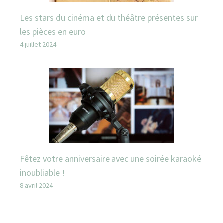
Les stars du cinéma et du théâtre présentes sur
les pièces en euro
4 juillet 2024
Fêtez votre anniversaire avec une soirée karaoké
inoubliable !
8 avril 2024