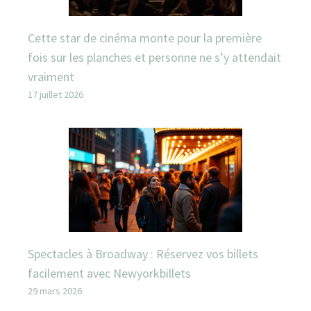
Cette star de cinéma monte pour la première
fois sur les planches et personne ne s’y attendait
vraiment
17 juillet 2026
Spectacles à Broadway : Réservez vos billets
facilement avec Newyorkbillets
29 mars 2026