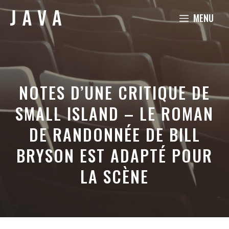
Aller
MENU
au
contenu
NOTES D’UNE CRITIQUE DE
SMALL ISLAND – LE ROMAN
DE RANDONNÉE DE BILL
BRYSON EST ADAPTÉ POUR
LA SCÈNE