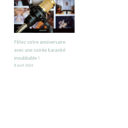
Fêtez votre anniversaire
avec une soirée karaoké
inoubliable !
8 avril 2024