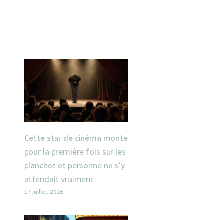
Cette star de cinéma monte
pour la première fois sur les
planches et personne ne s’y
attendait vraiment
17 juillet 2026