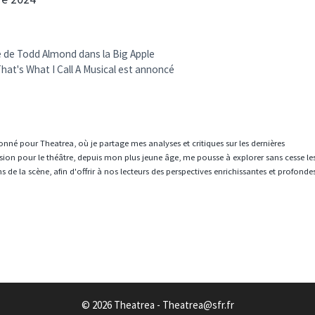
e de Todd Almond dans la Big Apple
at's What I Call A Musical est annoncé
ionné pour Theatrea, où je partage mes analyses et critiques sur les dernières
sion pour le théâtre, depuis mon plus jeune âge, me pousse à explorer sans cesse le
 de la scène, afin d'offrir à nos lecteurs des perspectives enrichissantes et profonde
© 2026 Theatrea - Theatrea@sfr.fr