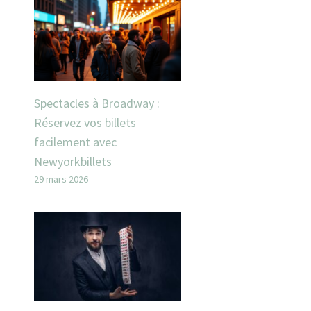
Spectacles à Broadway :
Réservez vos billets
facilement avec
Newyorkbillets
29 mars 2026