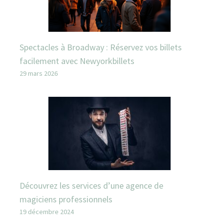
Spectacles à Broadway : Réservez vos billets
facilement avec Newyorkbillets
29 mars 2026
Découvrez les services d’une agence de
magiciens professionnels
19 décembre 2024