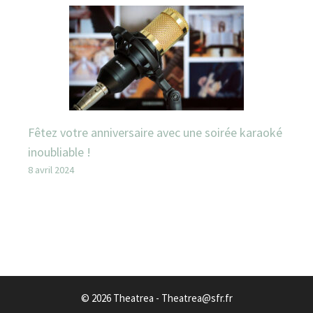
Fêtez votre anniversaire avec une soirée karaoké
inoubliable !
8 avril 2024
© 2026 Theatrea - Theatrea@sfr.fr