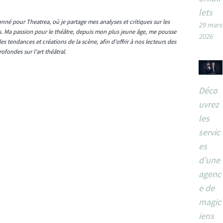
lets
onné pour Theatrea, où je partage mes analyses et critiques sur les
29 mars
s. Ma passion pour le théâtre, depuis mon plus jeune âge, me pousse
2026
es tendances et créations de la scène, afin d'offrir à nos lecteurs des
ofondes sur l'art théâtral.
Déco
uvrez
les
servic
es
d’une
agenc
e de
magic
iens