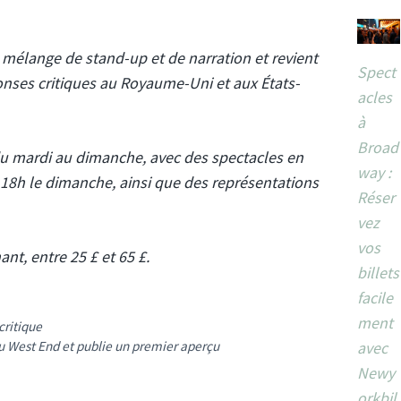
élange de stand-up et de narration et revient
Spect
nses critiques au Royaume-Uni et aux États-
acles
à
Broad
du mardi au dimanche, avec des spectacles en
way :
 18h le dimanche, ainsi que des représentations
Réser
vez
vos
nt, entre 25 £ et 65 £.
billets
facile
ment
critique
 West End et publie un premier aperçu
avec
Newy
orkbil