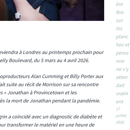
ère
fois
sur
les
planc
hes et
eviendra à Londres au printemps prochain pour
perso
lly Boulevard, du 5 mars au 4 avril 2026.
nne
ne s’y
coproducteurs Alan Cumming et Billy Porter aux
atten
it suite au récit de Morrison sur sa rencontre
dait
ves » Jonathan à Provincetown et les
vraim
ès la mort de Jonathan pendant la pandémie.
ent
17
juillet
n a coïncidé avec un diagnostic de diabète et
2026
our transformer le matériel en une heure de