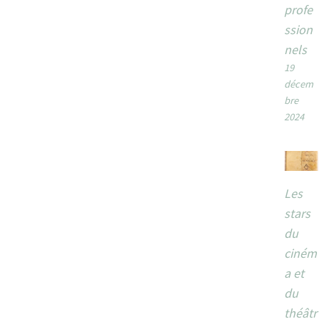
profe
ssion
nels
19
décem
bre
2024
Les
stars
du
ciném
a et
du
théâtr