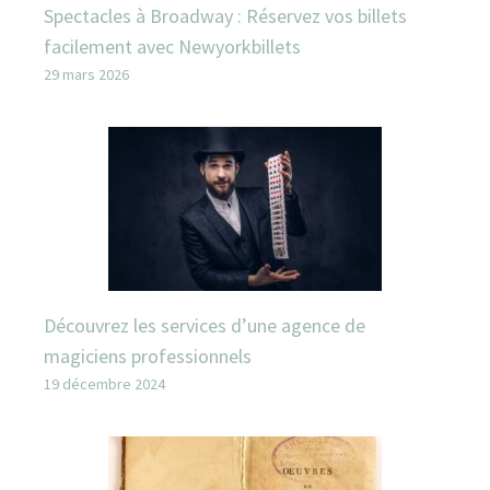
Spectacles à Broadway : Réservez vos billets
facilement avec Newyorkbillets
29 mars 2026
Découvrez les services d’une agence de
magiciens professionnels
19 décembre 2024