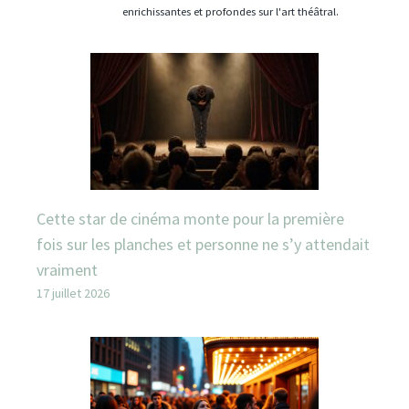
enrichissantes et profondes sur l'art théâtral.
Cette star de cinéma monte pour la première
fois sur les planches et personne ne s’y attendait
vraiment
17 juillet 2026