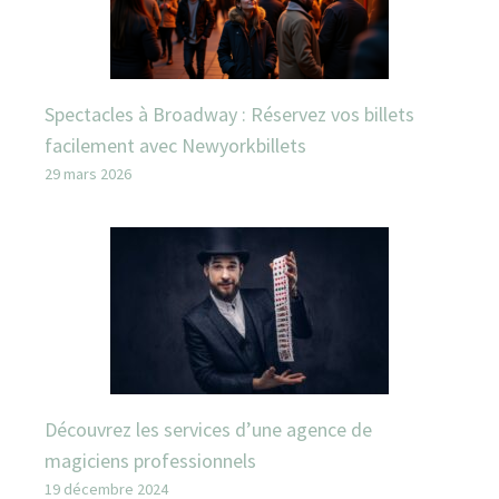
Spectacles à Broadway : Réservez vos billets
facilement avec Newyorkbillets
29 mars 2026
Découvrez les services d’une agence de
magiciens professionnels
19 décembre 2024