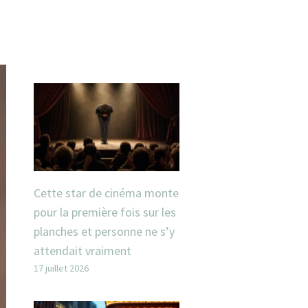
Cette star de cinéma monte
pour la première fois sur les
planches et personne ne s’y
attendait vraiment
17 juillet 2026