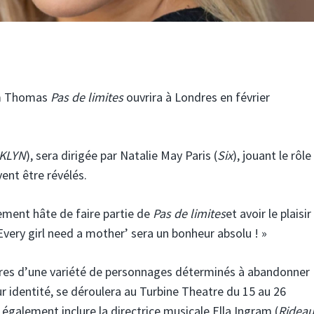
am Thomas
Pas de limites
ouvrira à Londres en février
BKLYN
), sera dirigée par Natalie May Paris (
Six
), jouant le rôle
nt être révélés.
llement hâte de faire partie de
Pas de limites
et avoir le plaisir
very girl need a mother’ sera un bonheur absolu ! »
oires d’une variété de personnages déterminés à abandonner
ur identité, se déroulera au Turbine Theatre du 15 au 26
t également inclure la directrice musicale Ella Ingram (
Ridea