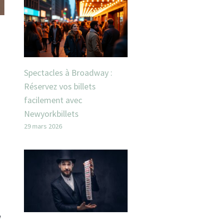
Spectacles à Broadway :
Réservez vos billets
facilement avec
Newyorkbillets
29 mars 2026
u